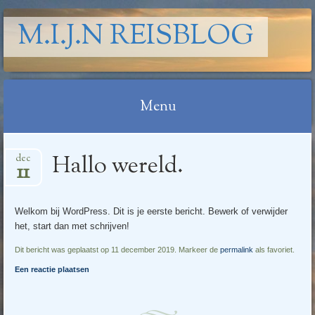
M.I.J.N REISBLOG
Menu
Spring
Hallo wereld.
dec
naar
11
inhoud
Welkom bij WordPress. Dit is je eerste bericht. Bewerk of verwijder
het, start dan met schrijven!
Dit bericht was geplaatst op 11 december 2019. Markeer de
permalink
als favoriet.
Een reactie plaatsen